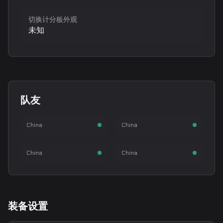
切换计分板外观
未知
z4kr
Starry
队友
SiKe Zhang
Lizhi Ye
EmiliaQAQ
C4LLM3SU3
狙击手
步枪手
China
China
Tang Junjie
Su Qihao
步枪手
步枪手
China
China
装备设置