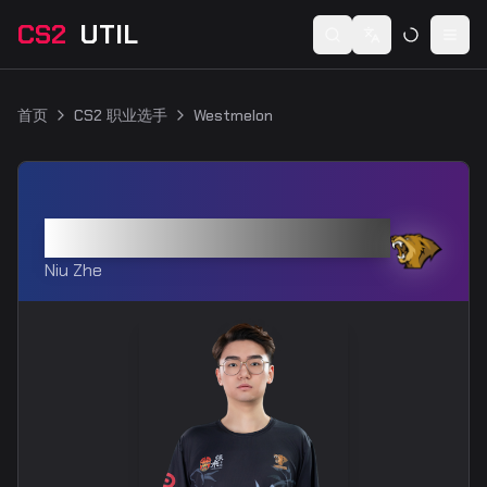
CS2
UTIL
Switch language
Togg
首页
CS2 职业选手
Westmelon
Westmelon
Niu Zhe