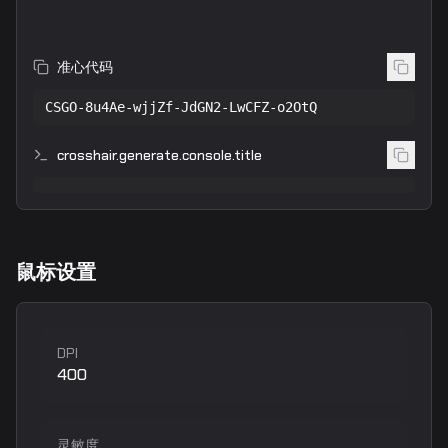
准心代码
CSGO-8u4Ae-wjjZf-JdGN2-LwCFZ-o2OtQ
crosshair.generate.console.title
鼠标设置
DPI
400
灵敏度