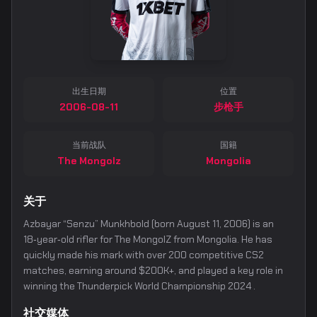
出生日期
位置
2006-08-11
步枪手
当前战队
国籍
The Mongolz
Mongolia
关于
Azbayar “Senzu” Munkhbold (born August 11, 2006) is an
18‑year‑old rifler for The MongolZ from Mongolia. He has
quickly made his mark with over 200 competitive CS2
matches, earning around $200K+, and played a key role in
winning the Thunderpick World Championship 2024 .
社交媒体