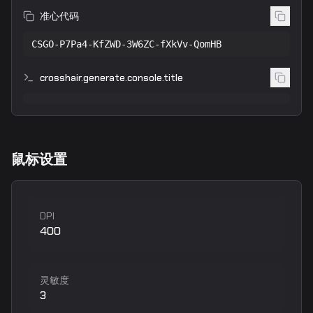
准心代码
CSGO-P7Pa4-KfZWD-3W6ZC-fXkVv-QomHB
crosshair.generate.console.title
鼠标设置
DPI
400
灵敏度
3