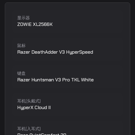
显示器
ZOWIE XL2566K
鼠标
Razer DeathAdder V3 HyperSpeed
键盘
Razer Huntsman V3 Pro TKL White
耳机(头戴式)
HyperX Cloud II
耳机(入耳式)