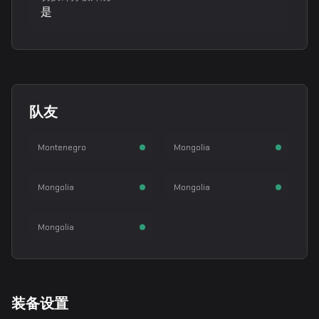
是
cobrazera
bLitz
队友
Anarbileg Uuganbayar
Byambasuren Garidmagnai
Techno4K
910
步枪手
步枪手
Montenegro
Mongolia
Sodbayar Munkhbold
Usukhbayar Banzragch
mzinho
突破手
狙击手
Mongolia
Mongolia
Ayush Batbold
步枪手
Mongolia
装备设置