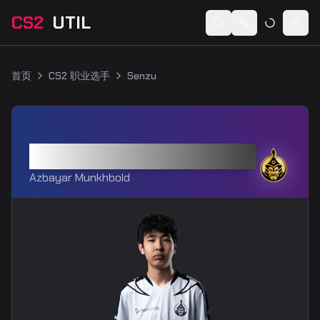
CS2
UTIL
Switch language
Togg
首页
CS2 职业选手
Senzu
Senzu
Azbayar Munkhbold