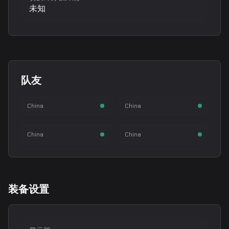
未知
Attacker
JamYoung
队友
YuanZhang Sheng
Yi Yang
Mercury
Moseyuh
步枪手
步枪手
China
China
Jingxiang Wang
Chen Qianhao
指挥
步枪手
China
China
装备设置