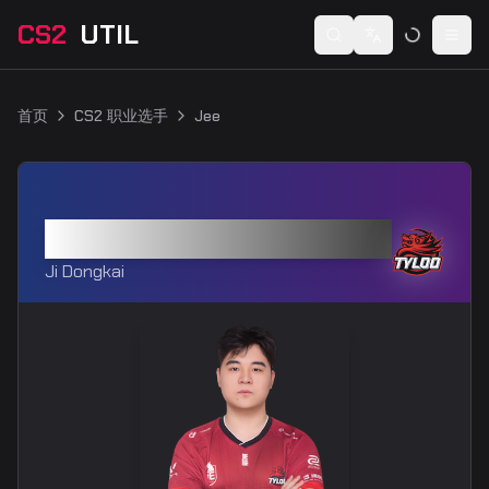
CS2
UTIL
Switch language
Togg
首页
CS2 职业选手
Jee
Jee
Ji Dongkai