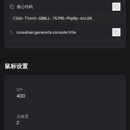
准心代码
CSGO-Tten5-GBNLL-767MO-PhpNy-msLDR
crosshair.generate.console.title
鼠标设置
DPI
400
灵敏度
2