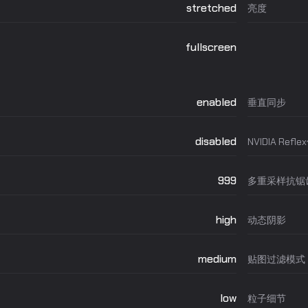
stretched
亮度
fullscreen
enabled
垂直同步
disabled
NVIDIA Refl
999
多重采样抗锯
high
动态阴影
medium
贴图过滤模式
low
粒子细节