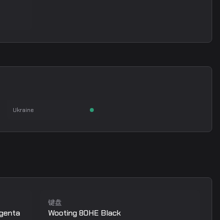
s1mple
Oleksandr Kostyliev
狙击手
Ukraine
键盘
agenta
Wooting 80HE Black