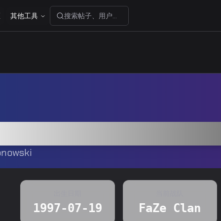
区
其他工具
搜索帖子、用户或分享码...
onowski
出生日期
当前战队
1997-07-19
FaZe Clan