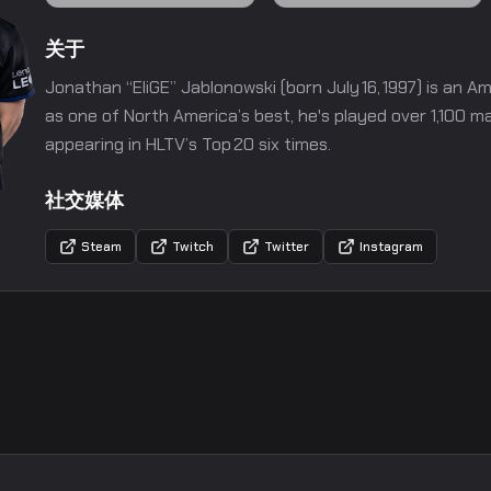
关于
Jonathan “EliGE” Jablonowski (born July 16, 1997) is an A
as one of North America’s best, he's played over 1,100 m
appearing in HLTV’s Top 20 six times.
社交媒体
Steam
Twitch
Twitter
Instagram