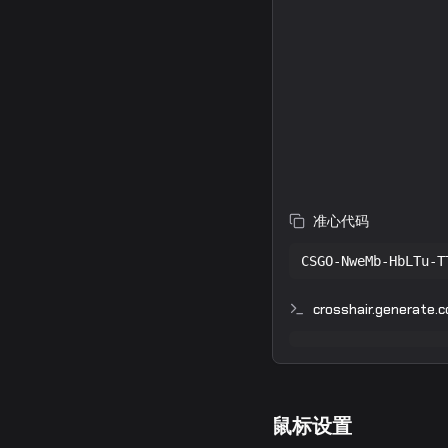
准心代码
CSGO-NweMb-HbLTu-T
crosshair.generate.co
鼠标设置