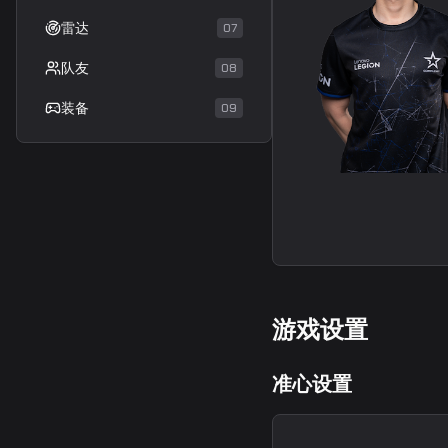
雷达
07
队友
08
装备
09
游戏设置
准心设置