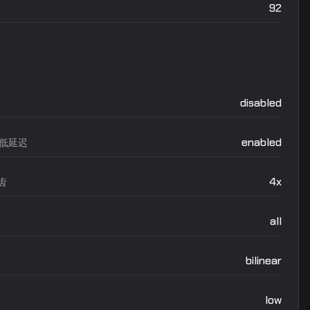
92
disabled
enabled
ex低延迟
4x
齿
all
bilinear
low