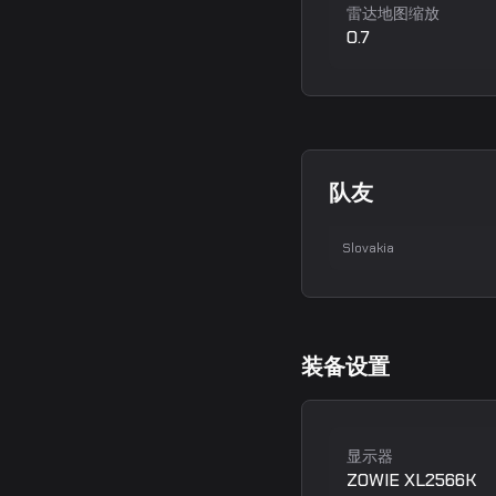
雷达地图缩放
0.7
frozen
队友
David Čerňanský
步
Slovakia
装备设置
显示器
ZOWIE XL2566K