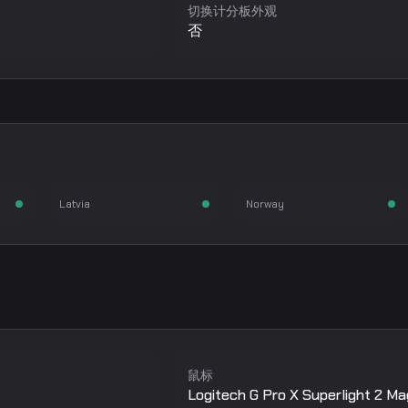
切换计分板外观
否
broky
rain
Helvijs Saukants
Håvard Nygaard
枪手
狙击手
突破手
Latvia
Norway
鼠标
Logitech G Pro X Superlight 2 M