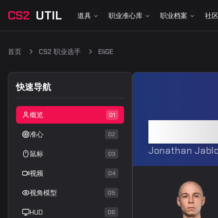
CS2
UTIL
道具
职业准心库
职业档案
社
首页
CS2 职业选手
EliGE
快速导航
概览
01
EliGE
准心
02
Jonathan Jabl
鼠标
03
视频
04
视角模型
05
HUD
06