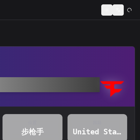
Toggle theme
Switch lan
位置
国籍
步枪手
United States