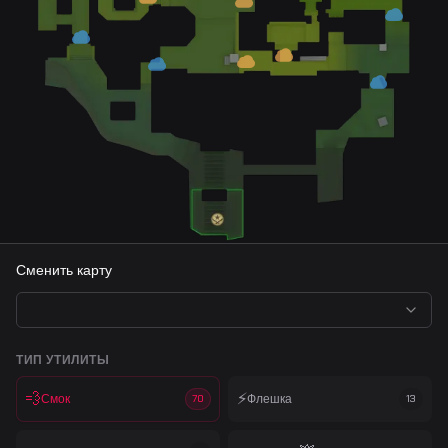
Сменить карту
ТИП УТИЛИТЫ
💨
⚡
Смок
Флешка
70
13